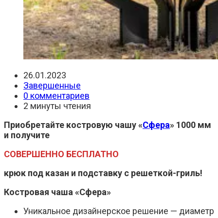
Запись
26.01.2023
опубликована:
Рубрика
Завершенные
записи:
Комментарии
0 комментариев
к
Время
2 минуты чтения
записи:
чтения:
Приобретайте костровую чашу «
Сфера
» 1000 мм
и получите
СОВЕРШЕННО БЕСПЛАТНО
крюк под казан и подставку с решеткой-гриль!
Костровая чаша «Сфера»
Уникальное дизайнерское решение — диаметр