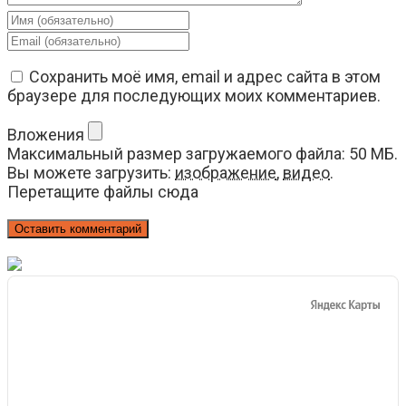
Введите
свое
Введите
имя
свой
или
email-
Сохранить моё имя, email и адрес сайта в этом
имя
адрес,
браузере для последующих моих комментариев.
пользователя,
чтобы
чтобы
прокомментировать
Вложения
прокомментировать
Максимальный размер загружаемого файла: 50 МБ.
Вы можете загрузить:
изображение
,
видео
.
Перетащите файлы сюда