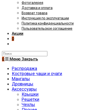
Фотогалерея
Доставка и оплата
Возврат товара
Инструкция по эксплуатации
Политика конфиденциальности
Пользовательское соглашение
Акции
0
Поиск
на
0
Меню
Закрыть
сайте
Распродажа
Костровые чаши и очаги
Мангалы
Дровницы
Аксессуары
Крышки
Решетки
Чехлы
Прочее