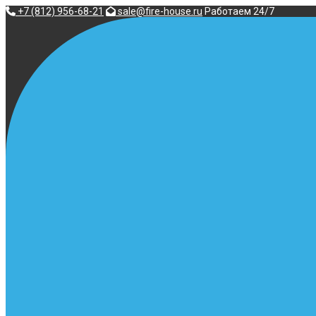
Перейти
+7 (812) 956-68-21
sale@fire-house.ru
Работаем 24/7
к
содержимому