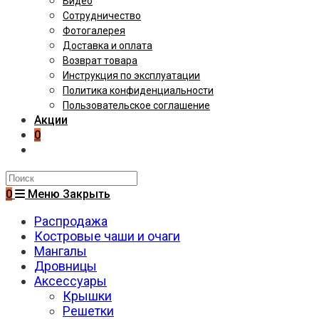
Видео
Сотрудничество
Фотогалерея
Доставка и оплата
Возврат товара
Инструкция по эксплуатации
Политика конфиденциальности
Пользовательское соглашение
Акции
0
Поиск
на
0
Меню
Закрыть
сайте
Распродажа
Костровые чаши и очаги
Мангалы
Дровницы
Аксессуары
Крышки
Решетки