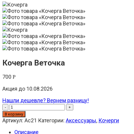
Кочерга Веточка
700
Р
Акция до 10.08.2026
Нашли дешевле? Вернем разницу!
Количество
-
+
товара
В корзину
Кочерга
Артикул:
Ac21
Категории:
Аксессуары
,
Кочерги
Веточка
Описание