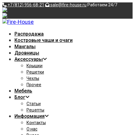
Перейти
+7 (812) 956-68-21
sale@fire-house.ru
Работаем 24/7
к
содержимому
Распродажа
Костровые чаши и очаги
Мангалы
Дровницы
Аксессуары
Крышки
Решетки
Чехлы
Прочее
Мебель
Блог
Статьи
Рецепты
Информация
Контакты
О нас