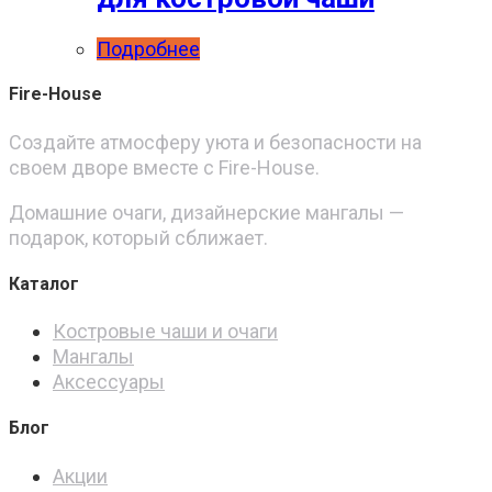
Подробнее
Fire-House
Создайте атмосферу уюта и безопасности на
своем дворе вместе с Fire-House.
Домашние очаги, дизайнерские мангалы —
подарок, который сближает.
Каталог
Костровые чаши и очаги
Мангалы
Аксессуары
Блог
Акции