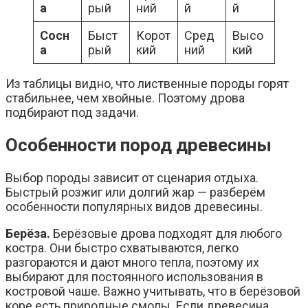
а
рый
ний
й
й
Сосн
Быст
Корот
Сред
Высо
а
рый
кий
ний
кий
Из таблицы видно, что лиственные породы горят
стабильнее, чем хвойные. Поэтому дрова
подбирают под задачи.
Особенности пород древесины
Выбор породы зависит от сценария отдыха.
Быстрый розжиг или долгий жар — разберём
особенности популярных видов древесины.
Берёза.
Берёзовые дрова подходят для любого
костра. Они быстро схватываются, легко
разгораются и дают много тепла, поэтому их
выбирают для постоянного использования в
костровой чаше.
Важно учитывать, что в берёзовой
коре есть природные смолы. Если древесина