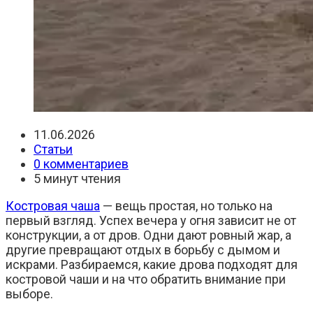
Запись
11.06.2026
опубликована:
Рубрика
Статьи
записи:
Комментарии
0 комментариев
к
Время
5 минут чтения
записи:
чтения:
Костровая чаша
— вещь простая, но только на
первый взгляд. Успех вечера у огня зависит не от
конструкции, а от дров. Одни дают ровный жар, а
другие превращают отдых в борьбу с дымом и
искрами. Разбираемся, какие дрова подходят для
костровой чаши и на что обратить внимание при
выборе.