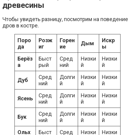
древесины
Чтобы увидеть разницу, посмотрим на поведение
дров в костре.
Поро
Розж
Горен
Искр
Дым
да
иг
ие
ы
Берёз
Быст
Сред
Низки
Низки
а
рый
ний
й
й
Сред
Долги
Низки
Низки
Дуб
ний
й
й
й
Сред
Долги
Низки
Низки
Ясень
ний
й
й
й
Сред
Долги
Низки
Низки
Бук
ний
й
й
й
Ольх
Быст
Сред
Низки
Низки