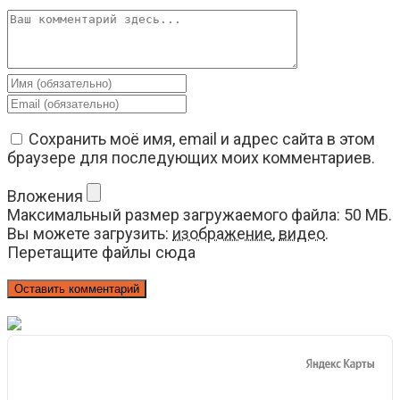
Комментарий
Введите
свое
Введите
имя
свой
или
email-
Сохранить моё имя, email и адрес сайта в этом
имя
адрес,
браузере для последующих моих комментариев.
пользователя,
чтобы
чтобы
прокомментировать
Вложения
прокомментировать
Максимальный размер загружаемого файла: 50 МБ.
Вы можете загрузить:
изображение
,
видео
.
Перетащите файлы сюда