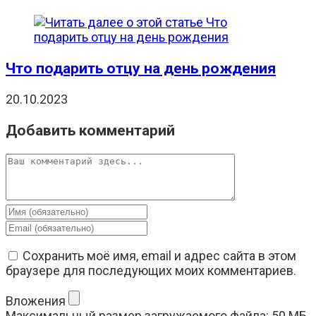
Что подарить отцу на день рождения
20.10.2023
Добавить комментарий
Комментарий
Введите
свое
Введите
имя
свой
или
email-
Сохранить моё имя, email и адрес сайта в этом
имя
адрес,
браузере для последующих моих комментариев.
пользователя,
чтобы
чтобы
прокомментировать
Вложения
прокомментировать
Максимальный размер загружаемого файла: 50 МБ.