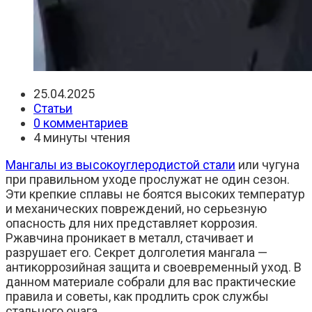
Запись
25.04.2025
опубликована:
Рубрика
Статьи
записи:
Комментарии
0 комментариев
к
Время
4 минуты чтения
записи:
чтения:
Мангалы из высокоуглеродистой стали
или чугуна
при правильном уходе прослужат не один сезон.
Эти крепкие сплавы не боятся высоких температур
и механических повреждений, но серьезную
опасность для них представляет коррозия.
Ржавчина проникает в металл, стачивает и
разрушает его. Секрет долголетия мангала —
антикоррозийная защита и своевременный уход. В
данном материале собрали для вас практические
правила и советы, как продлить срок службы
стального очага.