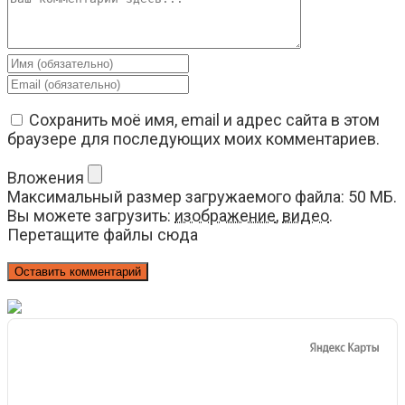
Введите
свое
Введите
имя
свой
или
email-
Сохранить моё имя, email и адрес сайта в этом
имя
адрес,
браузере для последующих моих комментариев.
пользователя,
чтобы
чтобы
прокомментировать
Вложения
прокомментировать
Максимальный размер загружаемого файла: 50 МБ.
Вы можете загрузить:
изображение
,
видео
.
Перетащите файлы сюда