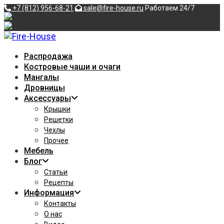
Перейти
+7 (812) 956-68-21
sale@fire-house.ru
Работаем 24/7
к
содержимому
Распродажа
Костровые чаши и очаги
Мангалы
Дровницы
Аксессуары
Крышки
Решетки
Чехлы
Прочее
Мебель
Блог
Статьи
Рецепты
Информация
Контакты
О нас