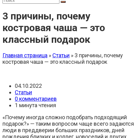
3 причины, почему
костровая чаша — это
классный подарок
Главная страница
»
Статьи
»
3 причины, почему
костровая чаша — это классный подарок
Запись
04.10.2022
опубликована:
Рубрика
Статьи
записи:
Комментарии
0 комментариев
к
Время
1 минута чтения
записи:
чтения:
«Почему иногда сложно подобрать подходящий
подарок?» — таким вопросом чаще всего задаются
люди в преддверии больших праздников, дней
рождения близких и коллег, новоселий и других