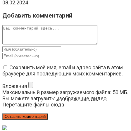
08.02.2024
Добавить комментарий
Комментарий
Введите
свое
Введите
имя
свой
или
email-
Сохранить моё имя, email и адрес сайта в этом
имя
адрес,
браузере для последующих моих комментариев.
пользователя,
чтобы
чтобы
прокомментировать
Вложения
прокомментировать
Максимальный размер загружаемого файла: 50 МБ.
Вы можете загрузить:
изображение
,
видео
.
Перетащите файлы сюда