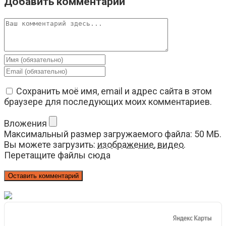
Добавить комментарий
Комментарий
Введите
свое
Введите
имя
свой
или
email-
Сохранить моё имя, email и адрес сайта в этом
имя
адрес,
браузере для последующих моих комментариев.
пользователя,
чтобы
чтобы
прокомментировать
Вложения
прокомментировать
Максимальный размер загружаемого файла: 50 МБ.
Вы можете загрузить:
изображение
,
видео
.
Перетащите файлы сюда