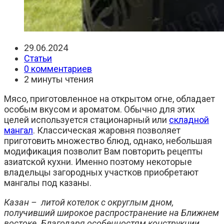
Запись
29.06.2024
опубликована:
Рубрика
Статьи
записи:
Комментарии
0 комментариев
к
Время
2 минуты чтения
записи:
чтения:
Мясо, приготовленное на открытом огне, обладает
особым вкусом и ароматом. Обычно для этих
целей используется стационарный или
складной
мангал
. Классическая жаровня позволяет
приготовить множество блюд, однако, небольшая
модификация позволит Вам повторить рецепты
азиатской кухни. Именно поэтому некоторые
владельцы загородных участков приобретают
мангалы под казаны.
Казан – литой котелок с округлым дном,
получивший широкое распространение на Ближнем
востоке. Благодаря особенностям конструкции