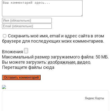
Комментарий
Введите
свое
Введите
имя
свой
или
email-
Сохранить моё имя, email и адрес сайта в этом
имя
адрес,
браузере для последующих моих комментариев.
пользователя,
чтобы
чтобы
прокомментировать
Вложения
прокомментировать
Максимальный размер загружаемого файла: 50 МБ.
Вы можете загрузить:
изображение
,
видео
.
Перетащите файлы сюда