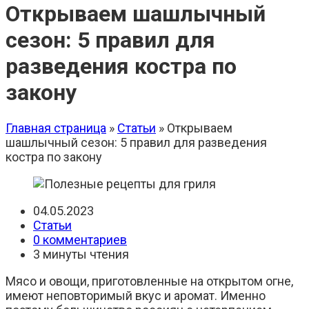
Открываем шашлычный
сезон: 5 правил для
разведения костра по
закону
Главная страница
»
Статьи
»
Открываем
шашлычный сезон: 5 правил для разведения
костра по закону
Запись
04.05.2023
опубликована:
Рубрика
Статьи
записи:
Комментарии
0 комментариев
к
Время
3 минуты чтения
записи:
чтения:
Мясо и овощи, приготовленные на открытом огне,
имеют неповторимый вкус и аромат. Именно