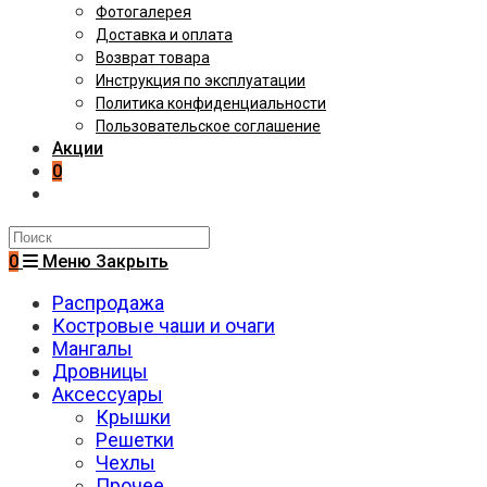
Фотогалерея
Доставка и оплата
Возврат товара
Инструкция по эксплуатации
Политика конфиденциальности
Пользовательское соглашение
Акции
0
Поиск
на
0
Меню
Закрыть
сайте
Распродажа
Костровые чаши и очаги
Мангалы
Дровницы
Аксессуары
Крышки
Решетки
Чехлы
Прочее