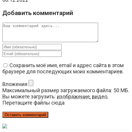
Добавить комментарий
Комментарий
Введите
свое
Введите
имя
свой
или
email-
Сохранить моё имя, email и адрес сайта в этом
имя
адрес,
браузере для последующих моих комментариев.
пользователя,
чтобы
чтобы
прокомментировать
Вложения
прокомментировать
Максимальный размер загружаемого файла: 50 МБ.
Вы можете загрузить:
изображение
,
видео
.
Перетащите файлы сюда