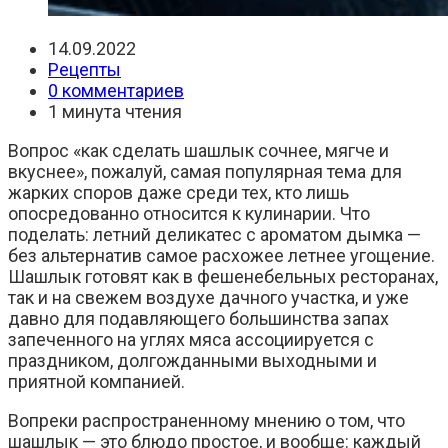
Запись
14.09.2022
опубликована:
Рубрика
Рецепты
записи:
Комментарии
0 комментариев
к
Время
1 минута чтения
записи:
чтения:
Вопрос «как сделать шашлык сочнее, мягче и
вкуснее», пожалуй, самая популярная тема для
жарких споров даже среди тех, кто лишь
опосредованно относится к кулинарии. Что
поделать: летний деликатес с ароматом дымка —
без альтернатив самое расхожее летнее угощение.
Шашлык готовят как в фешенебельных ресторанах,
так и на свежем воздухе дачного участка, и уже
давно для подавляющего большинства запах
запеченного на углях мяса ассоциируется с
праздником, долгожданными выходными и
приятной компанией.
Вопреки распространенному мнению о том, что
шашлык — это блюдо простое, и вообще: каждый