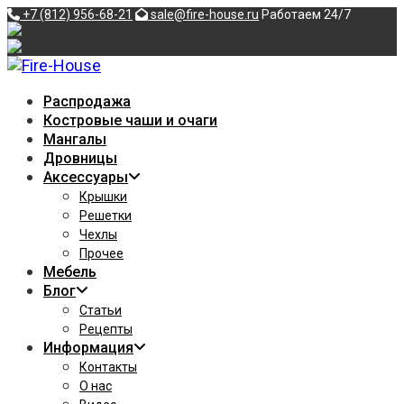
Перейти
+7 (812) 956-68-21
sale@fire-house.ru
Работаем 24/7
к
содержимому
Распродажа
Костровые чаши и очаги
Мангалы
Дровницы
Аксессуары
Крышки
Решетки
Чехлы
Прочее
Мебель
Блог
Статьи
Рецепты
Информация
Контакты
О нас