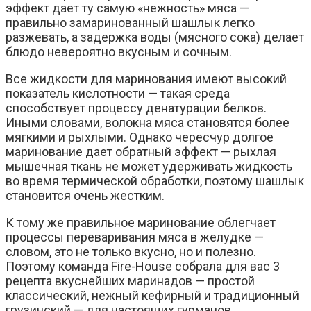
эффект дает ту самую «нежность» мяса —
правильно замаринованный шашлык легко
разжевать, а задержка воды (мясного сока) делает
блюдо невероятно вкусным и сочным.
Все жидкости для маринования имеют высокий
показатель кислотности — такая среда
способствует процессу денатурации белков.
Иными словами, волокна мяса становятся более
мягкими и рыхлыми. Однако чересчур долгое
маринование дает обратный эффект — рыхлая
мышечная ткань не может удерживать жидкость
во время термической обработки, поэтому шашлык
становится очень жестким.
К тому же правильное маринование облегчает
процессы переваривания мяса в желудке —
словом, это не только вкусно, но и полезно.
Поэтому команда Fire-House собрала для вас 3
рецепта вкуснейших маринадов — простой
классический, нежный кефирный и традиционный
грузинский — для настоящих гурманов.